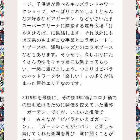
ージ、子供達が遊べるキッズランドやワー
クショップ、やっぱりこれでしょ！とみん
な大好きなビアガーデン、などがさいたま
スーパーアリーナに隣接する屋外広場「け
やきひろば」に集結します。それ以外にも
埼玉県のさまざまな事業とコラボレートし
たブースや、浦和レッズとのコラボブース
などもあります。そうそう、久しぶりにた
くさんのゆるキャラ達にも集まってもら
い、一緒に遊びましょう。つまりはビバラ
のネットワークや「楽しい！」の多くが詰
まった屋外エリアなのです。
2019年を最後に、その後3年間はコロナ禍で
の密を避けるために開催を控えていた通称
「ガーデン」ですが、いよいよ復活で
す！ みんなが「ビバラといえばガーデ
ン」、「ガーデンこそがビバラ」と楽しみ
続けてくれた楽園を再び、遂に開くことが