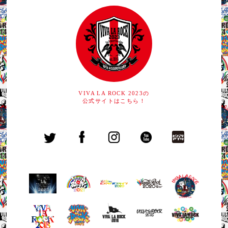
イコーマート）
○
楽天ペイ
ニストップ
海外視聴
決済方法
ペイジー対応ATM
×
お問い合わせ
クレジットカード
テレビ視聴※1
あと払い（ペイディ）
ネットバンキング
コンビニ決済
視聴・会員登録に関するお問い合わせ先
△
チャット・コメント
※ファミリーマート/セブン-イレブン
お問い合わせ
≫
https://www.stream-ticket.com/contact/form.htm
お問い合わせ
×
l
海外視聴
≫
https://help.fod.fujitv.co.jp/hc/ja
Streaming+ご利用ガイド
お問い合わせ
〇
≫
https://eplus.jp/streamingplus-userguide/
決済方法
【視聴に関するお問い合わせ】
ご利用ガイド
VIVA LA ROCK 2023の
メール：event@linkst.jp
https://www.stream-ticket.com/guide.html
クレジットカード
チャット・コメント
公式サイトはこちら！
平日10:00-18:00
ソフトバンクまとめて支払い/ワイモバイルまとめて
〇
※公演日当日の問合せ対応は該当公演（土日祝含
支払い
む）の終演後1時間程度で終了とさせていただきま
d払い
決済方法
す。
auかんたん決済
クレジットカード
PayPay
コンビニ決済
（ローソン／ミニストップ／ファミリーマート／セ
お問い合わせ
イコーマート）
ソフトバンクカスタマーサポート総合案内
PayPal
■ソフトバンク携帯電話から 157（無料）
Alipay
■一般電話から 0800-919-0157（無料）
WeChat