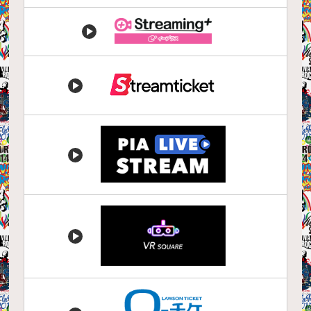
チケット購入ページ
≫
https://fod.fujitv.co.jp/ppv/8297
チケット購入ページ
チケット販売種別
【国内配信】
通し券
≫
https://eplus.jp/viva23online/
1日券
チケット購入ページ
【海外配信】
視聴に必要な会員登録サービス
≫
https://vivalarock.stream-ticket.com
https://ib.eplus.jp/viva23online
FODアカウント
（登録無料）
チケット販売種別
チケット販売種別
通し券
通し券
WEBブラウザ視聴
チケット購入ページ
1日券
1日券
◯
≫
https://w.pia.jp/t/viva23online/
視聴に必要な会員登録サービス
視聴に必要な会員登録サービス
専用アプリ視聴
チケット販売種別
STREAM TICKET
イープラス
◯
通し券
（登録無料）
（登録無料）
チケット購入ページ
1日券
テレビ視聴※1
≫
https://stn.mb.softbank.jp/k665R
WEBブラウザ視聴
WEBブラウザ視聴