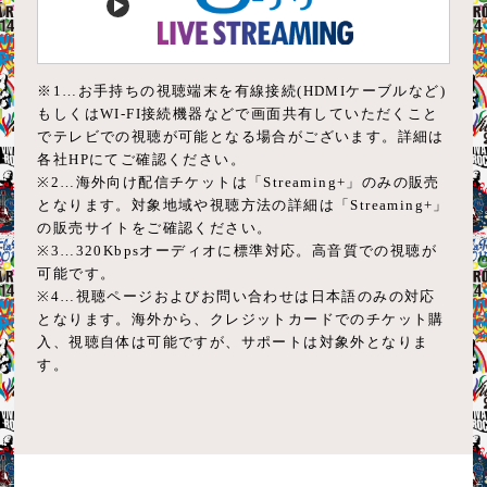
視聴に必要な会員登録サービス
◯
○※3
◯
チケット販売種別
チケットぴあ
海外視聴
（登録無料）
1日券
専用アプリ視聴
チケット購入ページ
専用アプリ視聴
×
（通常チケットのみ）
※1…お手持ちの視聴端末を有線接続(HDMIケーブルなど)
×
【国内外共通】
×
WEBブラウザ視聴
もしくはWI-FI接続機器などで画面共有していただくこと
≫
https://l-tike.com/viva-online/
チャット・コメント
視聴に必要な会員登録サービス
でテレビでの視聴が可能となる場合がございます。詳細は
○
テレビ視聴※1
テレビ視聴※1
各社HPにてご確認ください。
×
VR SQUARE
チケット販売種別
○
※2…海外向け配信チケットは「Streaming+」のみの販売
×
専用アプリ視聴
（登録無料）
通し券
となります。対象地域や視聴方法の詳細は「Streaming+」
決済方法
×
海外視聴
の販売サイトをご確認ください。
1日券
海外視聴
WEBブラウザ視聴
クレジットカード決済
※3…320Kbpsオーディオに標準対応。高音質での視聴が
○※4
○※2
テレビ視聴※1
iTunes Store決済
×
可能です。
視聴に必要な会員登録サービス
Google Play課金
※4…視聴ページおよびお問い合わせは日本語のみの対応
（ミラーリング）
チャット・コメント
ZAIKO
チャット・コメント
となります。海外から、クレジットカードでのチケット購
Amazon決済
専用アプリ視聴
（登録無料）
○
○
入、視聴自体は可能ですが、サポートは対象外となりま
d払い決済
海外視聴
○
す。
au かんたん決済・au PAY・UQ mobile
VRバーチャル大型スクリーンで2D映像を配信
×
WEBブラウザ視聴
決済方法
決済方法
○
クレジットカード
au テレビパックプラン
クレジットカード
テレビ視聴※1
チャット・コメント
コンビニ決済
My SoftBank認証
コンビニ決済
△
○
専用アプリ視聴
（ローソン／ファミリーマート／ミニストップ／セ
※ファミリーマート/セブン-イレブン/ローソン・ミ